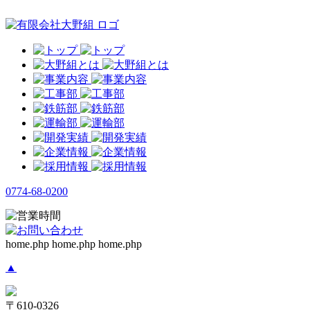
0774-68-0200
home.php home.php home.php
▲
〒610-0326